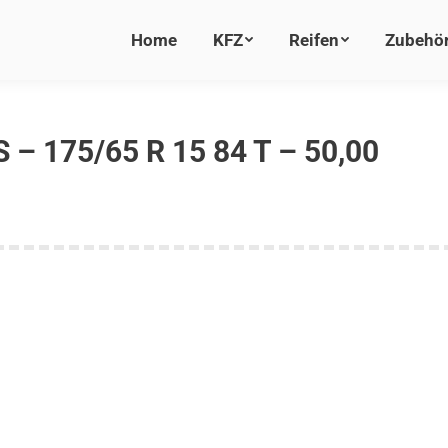
Home
Home
KFZ
KFZ
Reifen
Reifen
Zubehö
Zubehö
– 175/65 R 15 84 T – 50,00