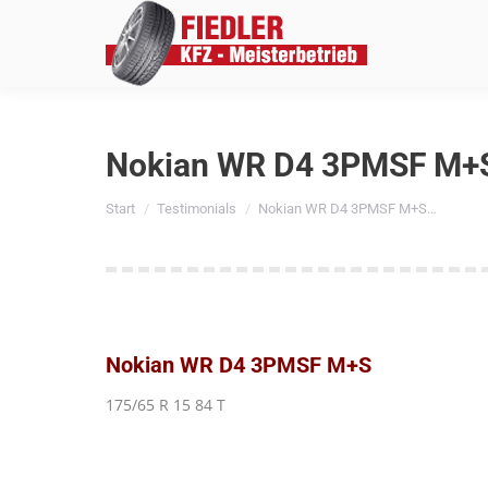
Nokian WR D4 3PMSF M+S 
Sie befinden sich hier:
Start
Testimonials
Nokian WR D4 3PMSF M+S…
Nokian WR D4 3PMSF M+S
175/65 R 15 84 T