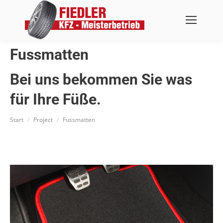
Fussmatten
Bei uns bekommen Sie was
Sie befinden sich hier:
für Ihre Füße.
Start
Project
Fussmatten