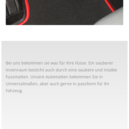
Bei uns bekommen sie was für Ihre Füsse. Ein sauberer
Innenraum besticht auch durch eine saubere und intakte
Fussmatten. Unsere Automatten bekommen Sie in
Universalmaßen, aber auch gerne in passform für Ihr
Fahzeug.